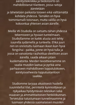
äänitystekniikka ja tiedonsiirto on
mahdollistanut tilanteen, jossa raitoja
äänitetään
ja lähetetään paikasta toiseen eikä välttämättä
kohdata yhdessä. Tämäkin on hyvä
toimintamalli toisinaan, mutta välillä on hyvä
kokoontua yhteisen asian äärelle.
Meillä VK-Studiolla on satsattu tähän yhdessä
tekemiseen ja hyvään tunnelmaan.
Studiollamme on kaikki alusta asti tehty
suurella sydämellä ja tunteella. Ehkä juuri
niin on onnistuttu luomaan ikään kuin hyvä
fengshui - paikka, jonne on hyvä tulla ja
jossa on vaivatonta rauhoittua oleellisen asian
äärellä, saada aikaan jotain
kuolematonta. Meidän tavoitteenamme on
vaalia musiikin laatua ja pyrkiä aina
parhaaseen mahdolliseen lopputulokseen,
äänitysvaiheesta lopputuotantoon
saakka.
Studiomme tarjoaa akustisesti huolella
suunnitellut tilat, perinteitä kunnioittavan ja
nykyaikaa hyödyntävän tekniikan sekä
osaavan ja ammattitaitoisen henkilökunnan.
Tervetuloa tutustumaan tunnelmaamme ja
luomaan yhdessä suomalaisen musiikin